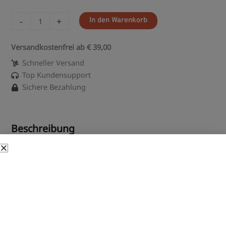
-
+
In den Warenkorb
Versandkostenfrei ab € 39,00
Schneller Versand
Top Kundensupport
Sichere Bezahlung
Beschreibung
Bio Gerstengras Kapseln online
bestellen
Gerstengras ist eine Getreideart, die zu der Familie der Süßgräser
gehört. Die scheinbar bescheidene Pflanze täuscht mit ihrem
schlichten Aussehen, denn nicht ohne Grund ist das Gerstengras
schon seit Jahrtausenden ein essenzieller Bestandteil der