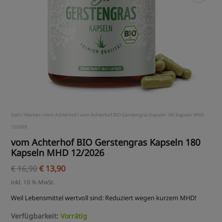
Menge
Start
/
Marken
/
vom Achterhof
/ vom Achterhof BIO Gerstengras Kapseln 180 Kapseln MHD
12/2026
vom Achterhof BIO Gerstengras Kapseln 180
Kapseln MHD 12/2026
€
16,90
€
13,90
inkl. 10 % MwSt.
Weil Lebensmittel wertvoll sind: Reduziert wegen kurzem MHD!
Verfügbarkeit:
Vorrätig