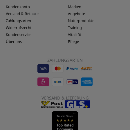
Kundenkonto
Marken
Versand & R
etoure
Angebote
Zahlungsarten
Naturprodukte
Widerrufsrecht
Training
Kundenservice
Vitalität
Über uns
Pflege
ZAHLUNGSARTEN
Visa
EPS
Mastercard
Sepa
Sofort
-
-
-
Banktransfer
Überwe
LebensForm24
LebensForm24
LebensForm
-
-
VERSAND & LIEFERUNG
LebensForm
Lebens