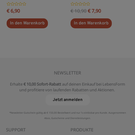
Bewertet
€
6,90
Bewertet
€
10,90
€
7,90
mit
mit
0
0
von
von
In den Warenkorb
In den Warenkorb
5
5
NEWSLETTER
Erhalte
€ 10,00 Sofort-Rabatt
auf deinen Einkauf bei LebensForm
und profitiere von laufenden Rabatten und Aktionen.
Jetzt anmelden
*Newsletter Gutschein gültig ab € 150,00 Bestellwert und nur 1x einlösbar pro Kunde. Ausgenommen
Abos, Gutscheine und Dienstleistungen.
SUPPORT
PRODUKTE