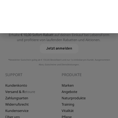
NEWSLETTER
Erhalte
€ 10,00 Sofort-Rabatt
auf deinen Einkauf bei LebensForm
und profitiere von laufenden Rabatten und Aktionen.
Jetzt anmelden
*Newsletter Gutschein gültig ab € 150,00 Bestellwert und nur 1x einlösbar pro Kunde. Ausgenommen
Abos, Gutscheine und Dienstleistungen.
SUPPORT
PRODUKTE
Kundenkonto
Marken
Versand & R
etoure
Angebote
Zahlungsarten
Naturprodukte
Widerrufsrecht
Training
Kundenservice
Vitalität
Über uns
Pflege