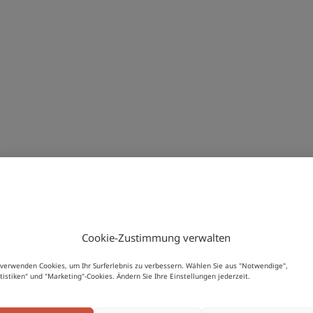
tetten
ruppe: LG Versand-, Internet- und allgemeiner Handel
rvus!
Du bist gerade in unserem
Österreich
-Shop
eshops mit Verkauf von Produkten rundum Training, Fitnes
Cookie-Zustimmung verwalten
ezeichen.at/unternehmen/kriterien/
 verwenden Cookies, um Ihr Surferlebnis zu verbessern. Wählen Sie aus "Notwendige",
v.at
atistiken" und "Marketing"-Cookies. Ändern Sie Ihre Einstellungen jederzeit.
Möchtest du aus einem anderen Land shoppen?
esse wie oben.