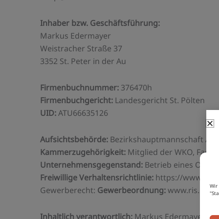
Inhaber bzw. Geschäftsführung:
Markus Edermayer
Weistracher Straße 37
3352 St. Peter in der Au
Firmenbuchnummer:
376470h
Firmenbuchgericht:
Landesgericht St. Pölten
UID:
ATU66635126
Aufsichtsbehörde:
Bezirkshauptmannschaft Ams
Kammerzugehörigkeit:
Mitglied der WKO, Fachg
Se
Unternehmensgegenstand:
Betrieb eines Onlin
Freiwillige
Verhaltensrichtlinie:
https://www.guet
Wir
Gewerberecht:
Gewerbeordnung:
www.ris.bka.g
"St
Inhaltlich verantwortlich:
Markus Edermayer, Adr