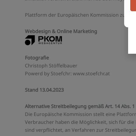
Plattform der Europäischen Kommission zur Onli
Webdesign & Online Marketing
Fotografie
Christoph Stöffelbauer
Powerd by Stoefchr: www.stoefchr.at
Stand 13.04.2023
Alternative Streitbeilegung gemäß Art. 14 Abs.
Die Europäische Kommission stellt eine Plattfor
Verbraucher haben die Möglichkeit, sich für die 
sind verpflichtet, an Verfahren zur Streitbeile