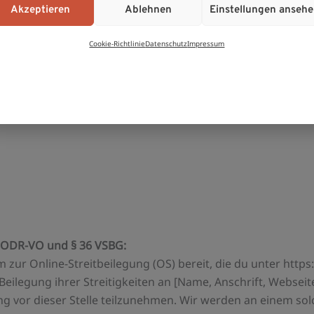
Akzeptieren
Ablehnen
Einstellungen anseh
ne-Streitbeilegung (OS) für Verbraucher: http://ec.europ
Cookie-Richtlinie
Datenschutz
Impressum
 1 ODR-VO und § 36 VSBG:
m zur Online-Streitbeilegung (OS) bereit, die du unter http
Beilegung ihrer Streitigkeiten an [Name, Anschrift, Webseit
gung vor dieser Stelle teilzunehmen. Wir werden an einem s