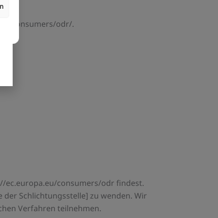
en
a.eu/consumers/odr/.
s://ec.europa.eu/consumers/odr findest.
e der Schlichtungsstelle] zu wenden. Wir
olchen Verfahren teilnehmen.