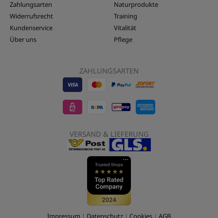
Zahlungsarten
Naturprodukte
Widerrufsrecht
Training
Kundenservice
Vitalität
Über uns
Pflege
ZAHLUNGSARTEN
Visa
EPS
Mastercard
Sepa
Sofort
-
-
-
Banktransfer
Überwe
LebensForm24
LebensForm24
LebensForm
-
-
VERSAND & LIEFERUNG
LebensForm
Lebens
Impressum
|
Datenschutz
|
Cookies
|
AGB