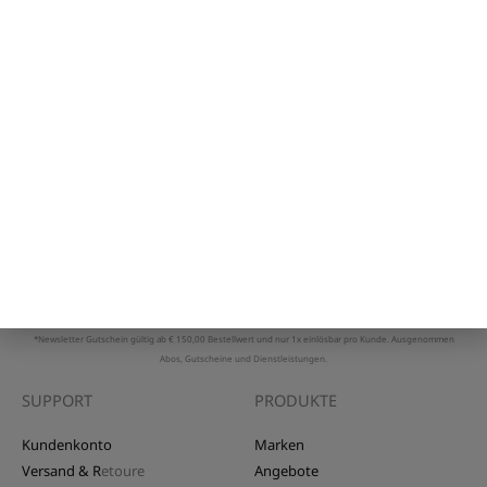
überall eingesetzt werden, sei es im Fitnessstudio, zu Hause oder unterwegs. Mit
dem Duoball 12 von Blackroll hast du ein vielseitiges Tool zur Hand, das dir dabei
hilft, Verspannungen und Schmerzen zu lindern und deine Muskelregeneration
zu unterstützen.
NEWSLETTER
Erhalte
€ 10,00 Sofort-Rabatt
auf deinen Einkauf bei LebensForm
und profitiere von laufenden Rabatten und Aktionen.
Jetzt anmelden
*Newsletter Gutschein gültig ab € 150,00 Bestellwert und nur 1x einlösbar pro Kunde. Ausgenommen
Abos, Gutscheine und Dienstleistungen.
SUPPORT
PRODUKTE
Kundenkonto
Marken
Versand & R
etoure
Angebote