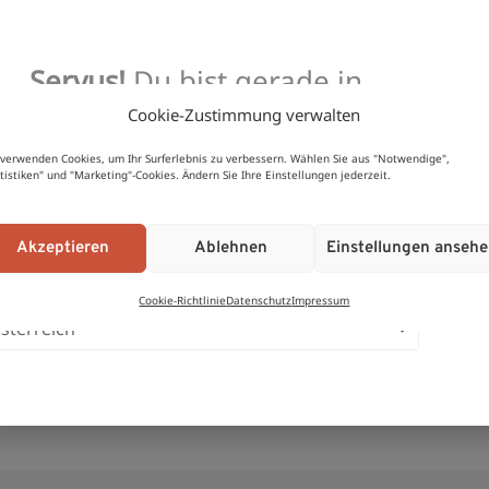
Servus!
Du bist gerade in
unserem
Österreich
-Shop
Cookie-Zustimmung verwalten
 Bio
Rosenfellner Mühle Bio
Ro
 verwenden Cookies, um Ihr Surferlebnis zu verbessern. Wählen Sie aus "Notwendige",
len 500g
Kürbiskerne natur aus
F
atistiken" und "Marketing"-Cookies. Ändern Sie Ihre Einstellungen jederzeit.
Österreich 200g
Möchtest du aus einem anderen Land shoppen?
€
Be
Akzeptieren
Ablehnen
Einstellungen anseh
mi
€
5,39
Bewertet
0
mit
vo
0
b
5
von
Cookie-Richtlinie
Datenschutz
Impressum
In den Warenkorb
5