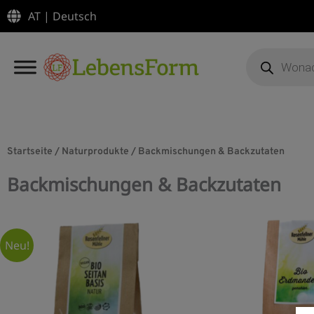
Zum
AT | Deutsch
Inhalt
springen
Products
search
Startseite
/
Naturprodukte
/
Backmischungen & Backzutaten
Backmischungen & Backzutaten
Neu!