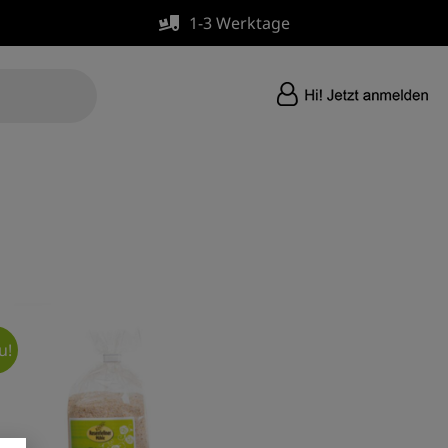
1-3 Werktage
u!