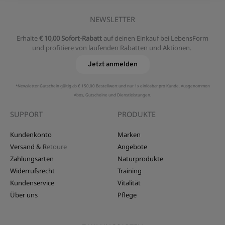
NEWSLETTER
Erhalte
€ 10,00 Sofort-Rabatt
auf deinen Einkauf bei LebensForm
und profitiere von laufenden Rabatten und Aktionen.
Jetzt anmelden
*Newsletter Gutschein gültig ab € 150,00 Bestellwert und nur 1x einlösbar pro Kunde. Ausgenommen
Abos, Gutscheine und Dienstleistungen.
SUPPORT
PRODUKTE
Kundenkonto
Marken
Versand & R
etoure
Angebote
Zahlungsarten
Naturprodukte
Widerrufsrecht
Training
Kundenservice
Vitalität
Über uns
Pflege