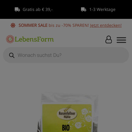
Zum
Gratis ab € 39,-
1-3 Werktage
Inhalt
springen
SOMMER SALE
bis zu -70% SPAREN!
Jetzt entdecken!
Products
search
Rosenfellner
Mühle
Bio
Kürbiskerne
natur
aus
Österreich
200g
Menge