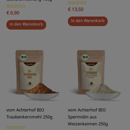
Bewertet
€
13,50
Bewertet
€
6,90
mit
mit
0
0
von
In den Warenkorb
von
5
In den Warenkorb
5
vom Achterhof BIO
vom Achterhof BIO
Traubenkernmehl 250g
Spermidin aus
Weizenkeimen 250g