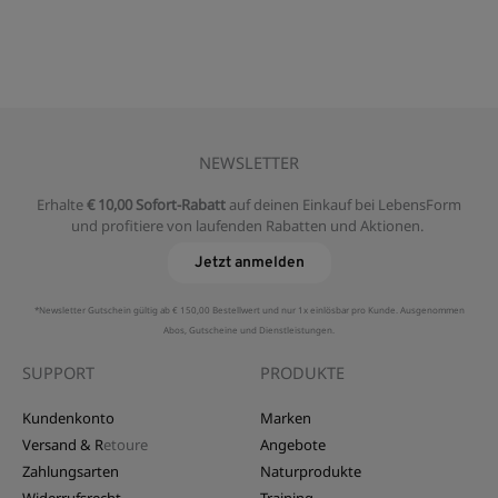
NEWSLETTER
Erhalte
€ 10,00 Sofort-Rabatt
auf deinen Einkauf bei LebensForm
und profitiere von laufenden Rabatten und Aktionen.
Jetzt anmelden
*Newsletter Gutschein gültig ab € 150,00 Bestellwert und nur 1x einlösbar pro Kunde. Ausgenommen
Abos, Gutscheine und Dienstleistungen.
SUPPORT
PRODUKTE
Kundenkonto
Marken
Versand & R
etoure
Angebote
Zahlungsarten
Naturprodukte
Widerrufsrecht
Training