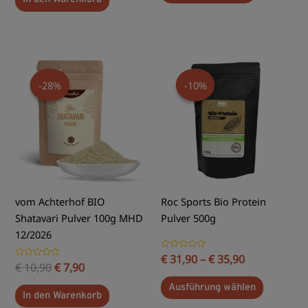
5
Ursprünglicher
Aktueller
Dieses
Preis
Preis
Produkt
-28%
-28%
-10%
-10%
war:
ist:
weist
€ 10,90
€ 7,90.
mehrere
Varianten
auf.
Die
Optionen
können
vom Achterhof BIO
Roc Sports Bio Protein
auf
Shatavari Pulver 100g MHD
Pulver 500g
der
12/2026
Produktse
Bewertet
€
31,90
–
€
35,90
gewählt
Bewertet
€
10,90
€
7,90
mit
mit
0
werden
0
von
Ausführung wählen
von
5
In den Warenkorb
5