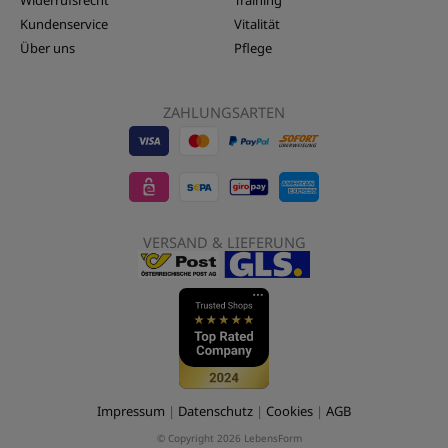
Kundenservice
Vitalität
Über uns
Pflege
ZAHLUNGSARTEN
Visa
EPS
Mastercard
Sepa
Sofort
-
-
-
Banktransfer
Überwe
LebensForm24
LebensForm24
LebensForm
-
-
VERSAND & LIEFERUNG
LebensForm
Lebens
Impressum
|
Datenschutz
|
Cookies
|
AGB
© Copyright 2026 LebensForm