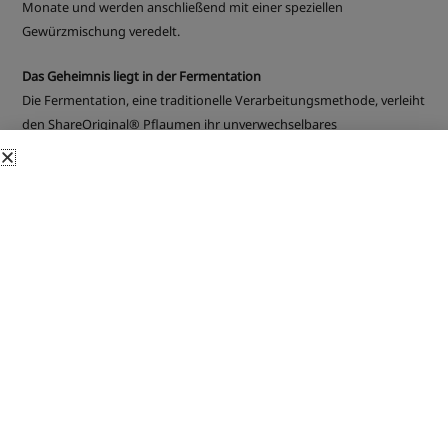
Monate und werden anschließend mit einer speziellen
Gewürzmischung veredelt.
Das Geheimnis liegt in der Fermentation
Die Fermentation, eine traditionelle Verarbeitungsmethode, verleiht
den ShareOriginal® Pflaumen ihr unverwechselbares
Geschmacksprofil. Durch den langen Prozess entsteht eine
harmonische Kombination aus Süße und Säure. Jede Frucht wird in
Rohkostqualität hergestellt und ist ein wahres Naturprodukt.
Natürliche Zutaten und hochwertige Verarbeitung
Natürliche Inhaltsstoffe:
Ohne Zusatz- und
Konservierungsstoffe.
Gewürzmantel:
Enthält Maulbeerfruchtpulver, Löwenzahn,
Goji-Beeren-Pulver, Yerba Mate, Rote Rüben, Kale, Cranberry-
Pulver, Weißdorn und Aloe-Vera-Gel.
Geschmack:
Süß-säuerlich und intensiv.
Fermentation:
30 Monate im eigenen Saft.
Vegan:
100% pflanzlich, gluten- und laktosefrei.