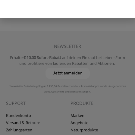
NEWSLETTER
Erhalte
€ 10,00 Sofort-Rabatt
auf deinen Einkauf bei LebensForm
und profitiere von laufenden Rabatten und Aktionen.
Jetzt anmelden
*Newsletter Gutschein gültig ab € 150,00 Bestellwert und nur 1x einlösbar pro Kunde. Ausgenommen
Abos, Gutscheine und Dienstleistungen.
SUPPORT
PRODUKTE
Kundenkonto
Marken
Versand & R
etoure
Angebote
Zahlungsarten
Naturprodukte