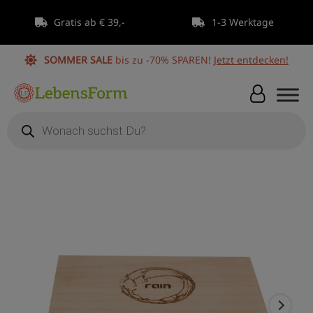
Zum
Gratis ab € 39,-
1-3 Werktage
Inhalt
springen
SOMMER SALE
bis zu -70% SPAREN!
Jetzt entdecken!
Products
search
Rain
Aufbewahrungsbox
Holz
Brandt-
Art
handgefertigt
Menge