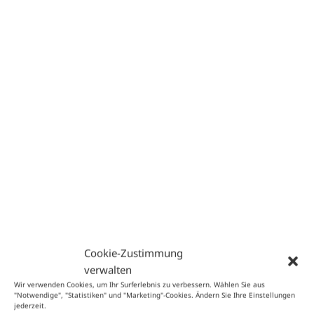
Beschreibung
RAIN Aufbewahrungsbox online bestellen
Die RAIN Aufbewahrungsbox aus Holz mit schöner Brand-Art die
per Handarbeit gefertigt wird.
Zusätzliche Informationen
Gewicht
2 kg
Cookie-Zustimmung
Maße
31 × 20 × 9 cm
Servus!
Du bist gerade in unserem
verwalten
Herkunftsland
US
Österreich
-Shop
Wir verwenden Cookies, um Ihr Surferlebnis zu verbessern. Wählen Sie aus
Marke
Rain International
"Notwendige", "Statistiken" und "Marketing"-Cookies. Ändern Sie Ihre Einstellungen
jederzeit.