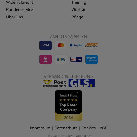
Widerrufsrecht
Training
Kundenservice
Vitalität
Über uns
Pflege
ZAHLUNGSARTEN
Visa
EPS
Mastercard
Sepa
Sofort
-
-
-
Banktransfer
Überwe
LebensForm24
LebensForm24
LebensForm
-
-
VERSAND & LIEFERUNG
LebensForm
Lebens
Impressum
|
Datenschutz
|
Cookies
|
AGB
© Copyright 2026 LebensForm