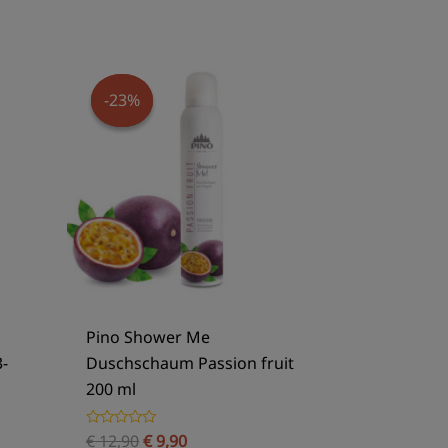
Ursprünglicher
Aktueller
Preis
Preis
war:
ist:
-23%
-23%
€ 12,90
€ 9,90.
Pino Shower Me
3-
Duschschaum Passion fruit
200 ml
€
12,90
€
9,90
Bewertet