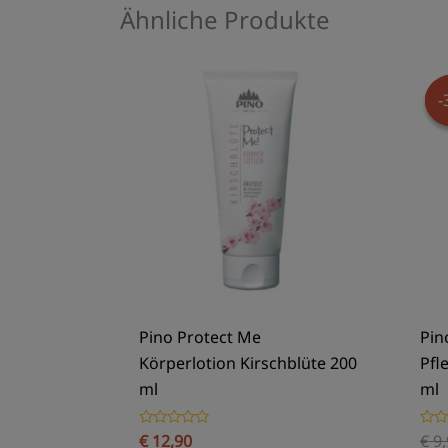
Ähnliche Produkte
-
-
Pino Protect Me
Pin
Körperlotion Kirschblüte 200
Pfl
ml
ml
€
12,90
€
9,
Bewertet
Bewe