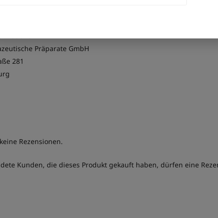
sicherheit
formationen
zeutische Präparate GmbH
aße 281
urg
 keine Rezensionen.
ete Kunden, die dieses Produkt gekauft haben, dürfen eine Rez