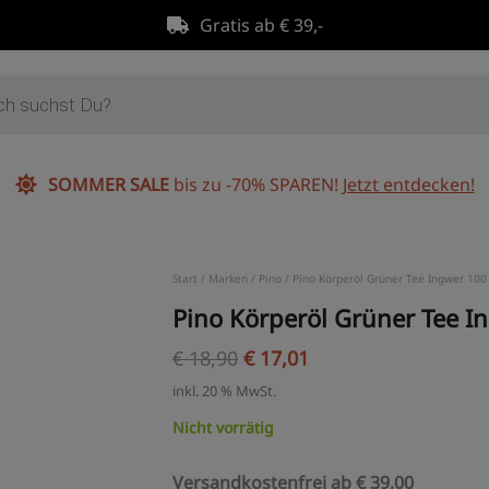
Gratis ab € 39,-
SOMMER SALE
bis zu -70% SPAREN!
Jetzt entdecken!
Ursprünglicher
Aktueller
Start
/
Marken
/
Pino
/ Pino Körperöl Grüner Tee Ingwer 100
Preis
Preis
Pino Körperöl Grüner Tee I
war:
ist:
€
18,90
€
17,01
€ 18,90
€ 17,01.
inkl. 20 % MwSt.
Nicht vorrätig
Versandkostenfrei ab € 39,00