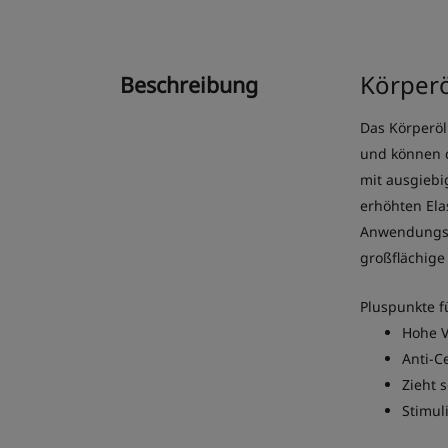
Körperö
Beschreibung
Das Körperöl
und können d
mit ausgiebi
erhöhten Ela
Anwendungsst
großflächig
Pluspunkte f
Hohe V
Anti-C
Zieht 
Stimul