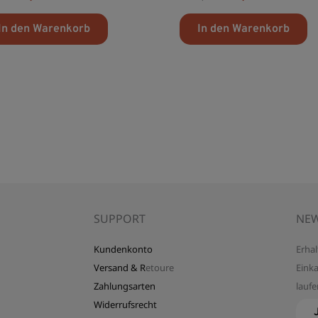
mit
0
von
In den Warenkorb
In den Warenkorb
5
SUPPORT
NEW
Kundenkonto
Erhal
Versand & R
etoure
Eink
Zahlungsarten
lauf
Widerrufsrecht