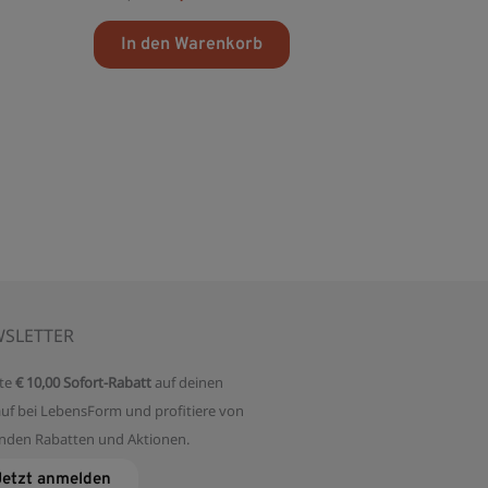
mit
0
von
In den Warenkorb
5
SLETTER
te
€ 10,00 Sofort-Rabatt
auf deinen
auf bei LebensForm und profitiere von
enden Rabatten und Aktionen.
Jetzt anmelden