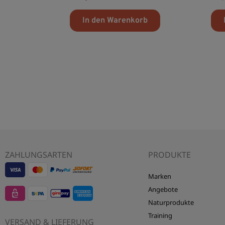
mit
mit
0
0
von
von
In den Warenkorb
5
5
ZAHLUNGSARTEN
PRODUKTE
Visa
EPS
Mastercard
Sepa
Sofort
Marken
-
-
-
Banktransfer
Überweisung
Angebote
LebensForm24
LebensForm24
LebensForm24
-
-
Naturprodukte
Training
VERSAND & LIEFERUNG