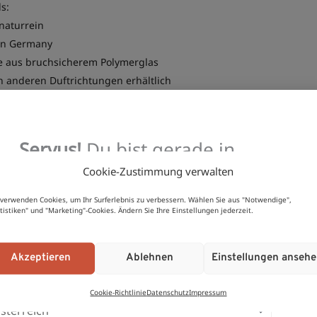
s:
naturrein
in Germany
e aus bruchsicherem Polymerglas
n anderen Duftrichtungen erhältlich
iches Jojoba-, Kokos- und Sojaöl für exzellente Hautverträglichkeit
Servus!
Du bist gerade in
unserem
Österreich
-Shop
Cookie-Zustimmung verwalten
0,1 kg
15 × 5 × 5 cm
 verwenden Cookies, um Ihr Surferlebnis zu verbessern. Wählen Sie aus "Notwendige",
atistiken" und "Marketing"-Cookies. Ändern Sie Ihre Einstellungen jederzeit.
nd
DE
Pino
Möchtest du aus einem anderen Land shoppen?
Akzeptieren
Ablehnen
Einstellungen anseh
Cookie-Richtlinie
Datenschutz
Impressum