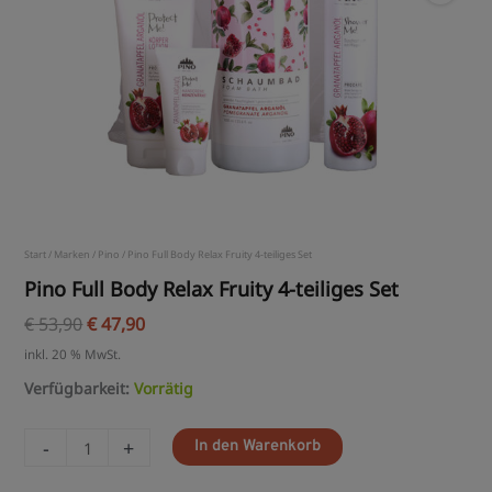
Start
/
Marken
/
Pino
/ Pino Full Body Relax Fruity 4-teiliges Set
Pino Full Body Relax Fruity 4-teiliges Set
€
53,90
€
47,90
inkl. 20 % MwSt.
Verfügbarkeit:
Vorrätig
-
+
In den Warenkorb