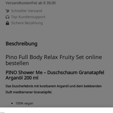
Versandkostenfrei ab € 39,00
Schneller Versand
Top Kundensupport
Sichere Bezahlung
Beschreibung
Pino Full Body Relax Fruity Set online
bestellen
PINO Shower Me – Duschschaum Granatapfel
Arganöl 200 ml
Das Duscherlebnis mit kostbarem Arganöl und dem belebenden
Duft mediterraner Granatäpfel.
100% vegan
Reichhaltig und ergiebig