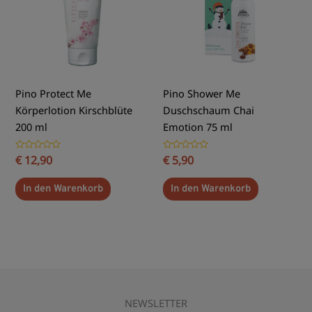
Pino Protect Me
Pino Shower Me
Körperlotion Kirschblüte
Duschschaum Chai
200 ml
Emotion 75 ml
Bewertet
€
12,90
Bewertet
€
5,90
mit
mit
0
0
von
von
In den Warenkorb
In den Warenkorb
5
5
NEWSLETTER