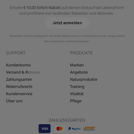
Erhalte
€ 10,00 Sofort-Rabatt
auf deinen Einkauf bei LebensForm
und profitiere von laufenden Rabatten und Aktionen.
Jetzt anmelden
*Newsletter Gutschein gültig ab € 150,00 Bestellwert und nur 1x einlösbar pro Kunde. Ausgenommen
Abos, Gutscheine und Dienstleistungen.
SUPPORT
PRODUKTE
Kundenkonto
Marken
Versand & R
etoure
Angebote
Zahlungsarten
Naturprodukte
Widerrufsrecht
Training
Kundenservice
Vitalität
Über uns
Pflege
ZAHLUNGSARTEN
Visa
EPS
Mastercard
Sepa
Sofort