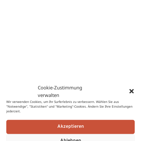
wunderbar geschmeidig, zarte Hände
Spezielle Schutzformel mit Sheabutter, Arganöl und
Hyaluronsäure für perfekte Pflege extrem trockener,
strapazierter Hände
Zusätzliche Informationen
Gewicht
1,45 kg
Maße
35 × 15 × 25 cm
Herkunftsland
DE
Cookie-Zustimmung
Servus!
Du bist gerade in unserem
verwalten
Österreich
-Shop
Wir verwenden Cookies, um Ihr Surferlebnis zu verbessern. Wählen Sie aus
Produktsicherheit
"Notwendige", "Statistiken" und "Marketing"-Cookies. Ändern Sie Ihre Einstellungen
jederzeit.
Produktsicherheit
Akzeptieren
Möchtest du aus einem anderen Land shoppen?
Herstellerinformationen
Ablehnen