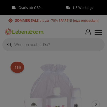
Zum
Gratis ab € 39,-
1-3 Werktage
Inhalt
springen
SOMMER SALE
bis zu -70% SPAREN!
Jetzt entdecken!
Products
search
Ursprünglicher
Aktueller
Pino
Preis
Preis
Full
-11%
war:
ist:
Body
€ 53,90
€ 47,90.
Relax
Fruity
4-
teiliges
Set
Menge