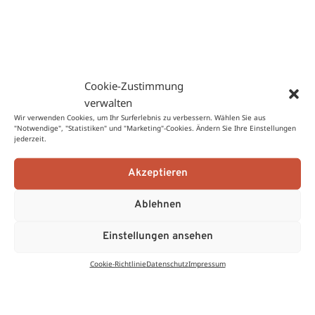
Produktsicherheit
Produktsicherheit
Herstellerinformationen
Cookie-Zustimmung
PINO Pharmazeutische Präparate GmbH
Servus!
Du bist gerade in unserem
verwalten
Große Elbstraße 281
Österreich
-Shop
Wir verwenden Cookies, um Ihr Surferlebnis zu verbessern. Wählen Sie aus
"Notwendige", "Statistiken" und "Marketing"-Cookies. Ändern Sie Ihre Einstellungen
22767 Hamburg
jederzeit.
Deutschland
Akzeptieren
Rezensionen (0)
Möchtest du aus einem anderen Land shoppen?
Ablehnen
Es gibt noch keine Rezensionen.
Einstellungen ansehen
Nur angemeldete Kunden, die dieses Produkt gekauft haben,
Cookie-Richtlinie
Datenschutz
Impressum
dürfen eine Rezension abgeben.