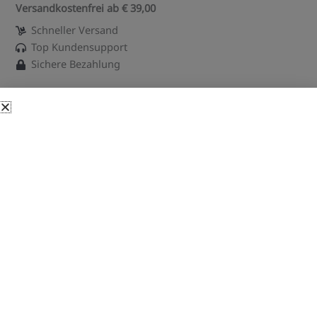
Versandkostenfrei ab € 39,00
Schneller Versand
Top Kundensupport
Sichere Bezahlung
Beschreibung
Pino Badeöl Heublumen & Kräuter 1
Liter online bestellen
Das Badeöl unterstützt angenehm die Muskelentspannung und
fördert die Beweglichkeit!
Das Badeöl Heublume & Kräuter unterstützt angenehm die
Muskelentspannung und fördert die Beweglichkeit. Mit
hochwertigen Essenzen aus Heublumen und Wiesenkräutern.