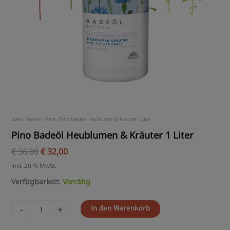
Start
/
Marken
/
Pino
/ Pino Badeöl Heublumen & Kräuter 1 Liter
Pino Badeöl Heublumen & Kräuter 1 Liter
€
36,00
€
32,00
inkl. 20 % MwSt.
Verfügbarkeit:
Vorrätig
-
+
In den Warenkorb