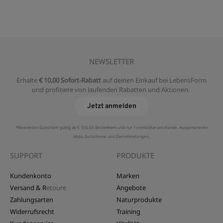
NEWSLETTER
Erhalte
€ 10,00 Sofort-Rabatt
auf deinen Einkauf bei LebensForm
und profitiere von laufenden Rabatten und Aktionen.
Jetzt anmelden
*Newsletter Gutschein gültig ab € 150,00 Bestellwert und nur 1x einlösbar pro Kunde. Ausgenommen
Abos, Gutscheine und Dienstleistungen.
SUPPORT
PRODUKTE
Kundenkonto
Marken
Versand & R
etoure
Angebote
Zahlungsarten
Naturprodukte
Widerrufsrecht
Training